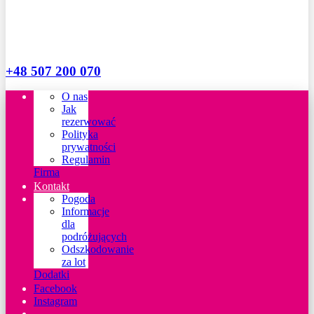
+48 507 200 070
O nas
Jak
rezerwować
Polityka
prywatności
Regulamin
Firma
Kontakt
Pogoda
Informacje
dla
podróżujących
Odszkodowanie
za lot
Dodatki
Facebook
Instagram